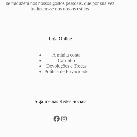
the
se traduzem nos nossos gostos pessoais, que por sua vez
product
traduzem-se nos nossos estilos.
page
Loja Online
A minha conta
Carrinho
Devoluções e Trocas
Política de Privacidade
Siga-me nas Redes Sociais
Facebook
Instagram