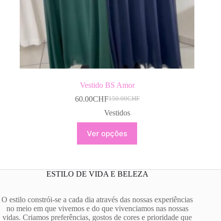
Vestido BS Amor
60.00
CHF
150.00
CHF
O
O
preço
preço
Vestidos
original
atual
This
era:
é:
Ver opções
product
150.00CHF.
60.00CHF.
has
multiple
variants.
The
ESTILO DE VIDA E BELEZA
options
may
be
O estilo constrói-se a cada dia através das nossas experiências
chosen
no meio em que vivemos e do que vivenciamos nas nossas
on
vidas. Criamos preferências, gostos de cores e prioridade que