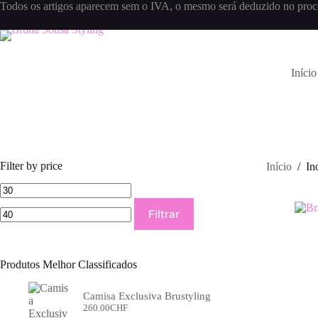
Pular
Todos os artigos aparecem sem o IVA, o mesmo será deduzido no proc
para
o
conteúdo
Início
Filter by price
Início
/
In
Preço
Preço
mínimo
máximo
Filtrar
Produtos Melhor Classificados
Camisa Exclusiva Brustyling
260.00
CHF