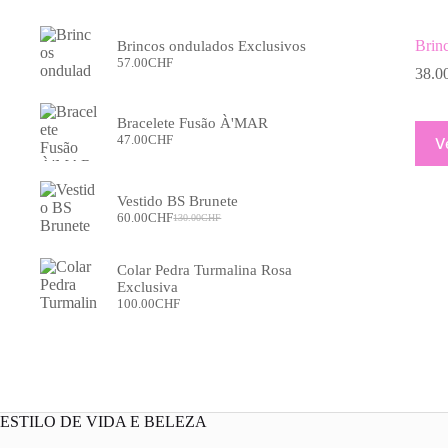
Brinc
Brincos ondulados Exclusivos
57.00
CHF
38.0
Bracelete Fusão À'MAR
This
47.00
CHF
V
prod
has
multi
varia
Vestido BS Brunete
60.00
CHF
The
130.00
CHF
O
O
optio
preço
preço
may
original
atual
Colar Pedra Turmalina Rosa
era:
é:
be
Exclusiva
130.00CHF.
60.00CHF.
chos
100.00
CHF
on
the
prod
page
ESTILO DE VIDA E BELEZA