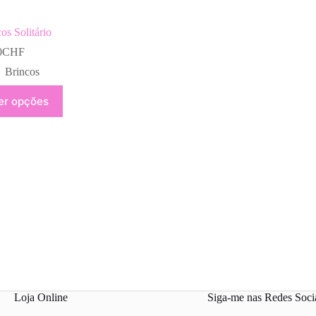
os Solitário
0
CHF
Brincos
er opções
uct
ple
nts.
ns
en
uct
Loja Online
Siga-me nas Redes Soci