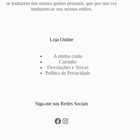
the
se traduzem nos nossos gostos pessoais, que por sua vez
product
traduzem-se nos nossos estilos.
page
Loja Online
A minha conta
Carrinho
Devoluções e Trocas
Política de Privacidade
Siga-me nas Redes Sociais
Facebook
Instagram