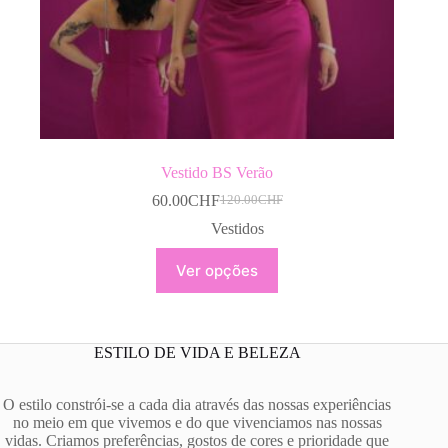
Vestido BS Verão
60.00
CHF
120.00
CHF
O
O
preço
preço
Vestidos
original
atual
This
era:
é:
Ver opções
product
120.00CHF.
60.00CHF.
has
multiple
variants.
The
ESTILO DE VIDA E BELEZA
options
may
be
O estilo constrói-se a cada dia através das nossas experiências
chosen
no meio em que vivemos e do que vivenciamos nas nossas
on
vidas. Criamos preferências, gostos de cores e prioridade que