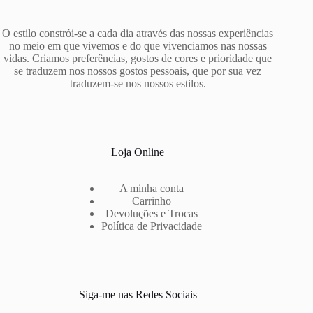
options
may
be
O estilo constrói-se a cada dia através das nossas experiências
chosen
no meio em que vivemos e do que vivenciamos nas nossas
on
vidas. Criamos preferências, gostos de cores e prioridade que
the
se traduzem nos nossos gostos pessoais, que por sua vez
product
traduzem-se nos nossos estilos.
page
Loja Online
A minha conta
Carrinho
Devoluções e Trocas
Política de Privacidade
Siga-me nas Redes Sociais